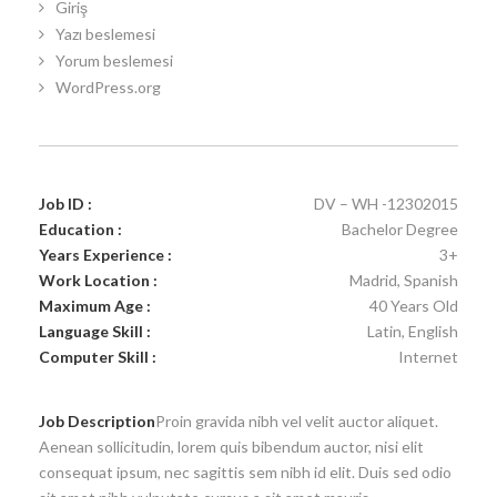
Giriş
Yazı beslemesi
Yorum beslemesi
WordPress.org
Job ID :
DV – WH -12302015
Education :
Bachelor Degree
Years Experience :
3+
Work Location :
Madrid, Spanish
Maximum Age :
40 Years Old
Language Skill :
Latin, English
Computer Skill :
Internet
Job Description
Proin gravida nibh vel velit auctor aliquet.
Aenean sollicitudin, lorem quis bibendum auctor, nisi elit
consequat ipsum, nec sagittis sem nibh id elit. Duis sed odio