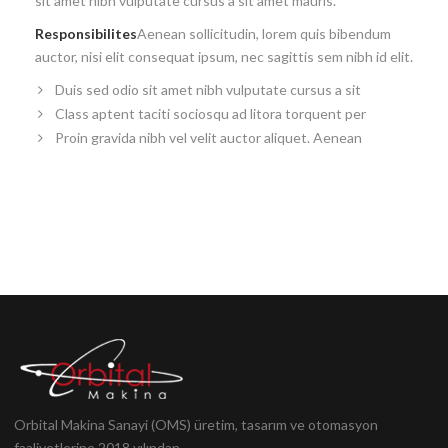
sit amet nibh vulputate cursus a sit amet mauris.
Responsibilites
Aenean sollicitudin, lorem quis bibendum
auctor, nisi elit consequat ipsum, nec sagittis sem nibh id elit.
Duis sed odio sit amet nibh vulputate cursus a sit
Class aptent taciti sociosqu ad litora torquent per
Proin gravida nibh vel velit auctor aliquet. Aenean
Orbital Makina Sanayi (OMS) üretim, tasarım ve otomasyon
faaliyetlerine 2018 yılından