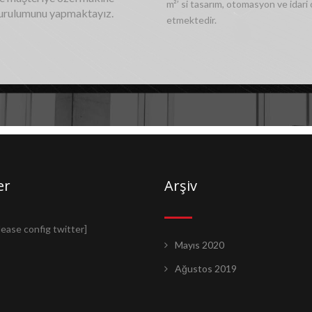
m²’ si tasarım, otomasyon ve idari
kurulumunu yapmaktayız.
etmektedir.
er
Arşiv
lease config twitter]
Mayıs 2020
Ağustos 2019