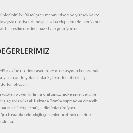
ünlerimizi %100 müşteri memnuniyeti ve yüksek kalite
layışıyla üretiyor deneyimli saha ekiplerimizle fabrikanızı
ahtar teslim üretime hazır hale getiriyoruz.
DEĞERLERIMIZ
S makine üretimi tasarımı ve otomasyonu konusunda
nya’nın önde gelen tedarikçilerinden biri olmayı
deflemektedir.
 yüzden güvenilir firma kimliğimiz, mükemmeliyetçi bir
kış açısıyla yüksek kalitede üretim yapmak ve dinamik
nanımlı bir ekiple müşterilerimizin ihtiyacı
ğrultusunda teknolojik çözümler üretmek üzerine
ruludur.