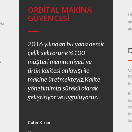
ORBITAL MAKINA
Ür
GÜVENCESI
an
yla
an
2016 yılından bu yana demir
çelik sektörüne %100
müşteri memnuniyeti ve
a
ürün kalitesi anlayışı ile
OM
Dü
makine üretmekteyiz.Kalite
he
yönetimimizi sürekli olarak
Bu
geliştiriyor ve uyguluyoruz..
ba
do
do
ku
Cafer Kıran