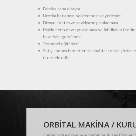
Fabrika saha dizaynı
Üretim hatlarının belirlenmesi ve yerleşimi
Dizayn, üretim ve sevkiyatın planlanması
Makinelerin devreye alınması ve fabrikanın üretim
hazır hale getirilmesi
Personel eğitimleri
Satış sonrası hizmetleri ile anahtar teslim çözümle
üretmektedir
ORBITAL MAKINA / KUR
Deneyimli ekipleriyle demir çelik sektörüne 