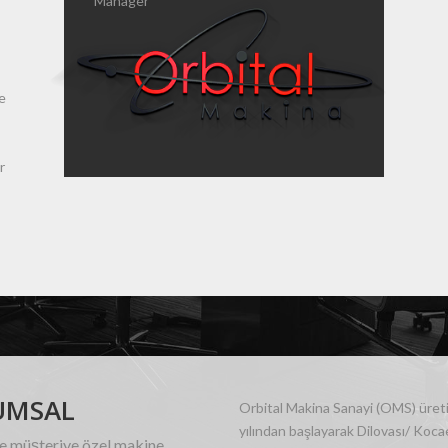
Manager
e
r
UMSAL
Orbital Makina Sanayi (OMS) üret
yılından başlayarak Dilovası/ Koca
ve müşteriye özel makine