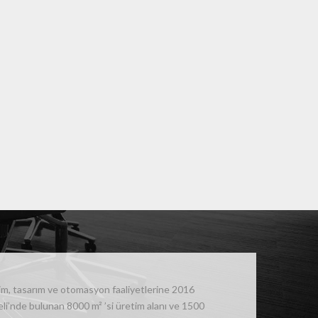
im, tasarım ve otomasyon faaliyetlerine 2016
eli’nde bulunan 8000 m² ’si üretim alanı ve 1500