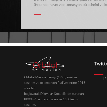
üretimi dizaynı ve otomasyonu üretimini ve 
Twitt
Orbital Makina Sanayi (OMS) üretim,
[P
tasarım ve otomasyon faaliyetlerine 2018
yılından
başlayarak Dilovası/ Kocaeli’nde bulunan
8000 m² ’si üretim alanı ve 1500 m²’ si
tasarım,