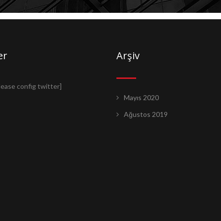
er
Arşiv
lease config twitter]
Mayıs 2020
Ağustos 2019