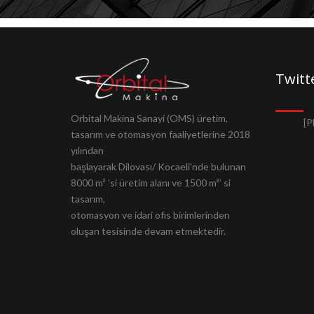
Twitt
Orbital Makina Sanayi (OMS) üretim,
[P
tasarım ve otomasyon faaliyetlerine 2018
yılından
başlayarak Dilovası/ Kocaeli’nde bulunan
8000 m² ’si üretim alanı ve 1500 m²’ si
tasarım,
otomasyon ve idari ofis birimlerinden
oluşan tesisinde devam etmektedir.